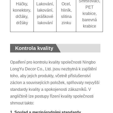
Smršťovací,
Háčky,
Lakování,
Ocel,
PET
konektory,
lakování,
hliník,
krabice,
držáky,
práškové
slitina
barevná
držáky
lakování
zinku
krabice
Kontrola kvality
Opatření pro kontrolu kvality společnosti Ningbo
LongYu Decor Co., Ltd. jsou nezbytná k zajištění
toho, aby jejich produkty, včetně příslušenství
záclon a souvisejících položek, splňovaly nejvyšší
standardy kvality a spokojenosti zákazníků. V
angličtině lze postupy řízení kvality společnosti
shrnout takto:
1. Soulad s mezinárodními standardy