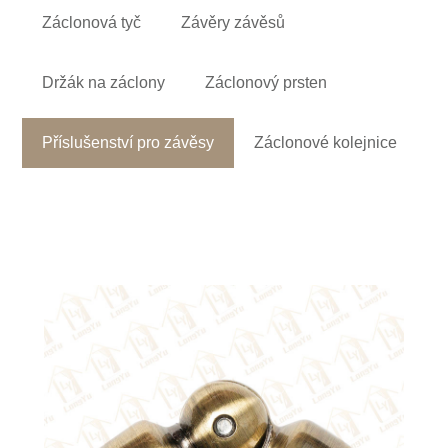
Záclonová tyč
Závěry závěsů
Držák na záclony
Záclonový prsten
Příslušenství pro závěsy
Záclonové kolejnice