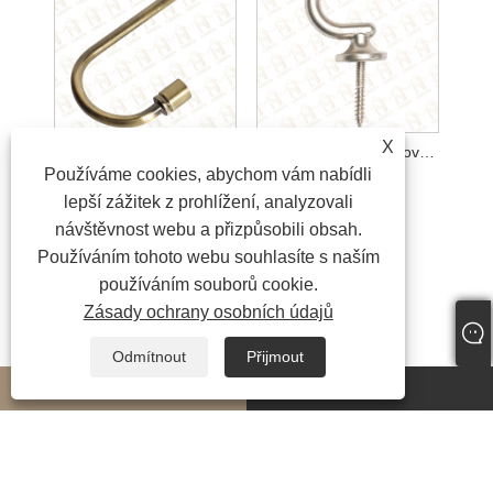
X
Příslušenství k závěsným tyčím
Příslušenství k závěsovým tyčím
Používáme cookies, abychom vám nabídli
lepší zážitek z prohlížení, analyzovali
návštěvnost webu a přizpůsobili obsah.
Používáním tohoto webu souhlasíte s naším
používáním souborů cookie.
Zásady ochrany osobních údajů
Odmítnout
Přijmout
whatsapp
E-mail
Copyright © 2024 Ningbo LongYu Decor Co., Ltd. Všechna práva vyhrazena.