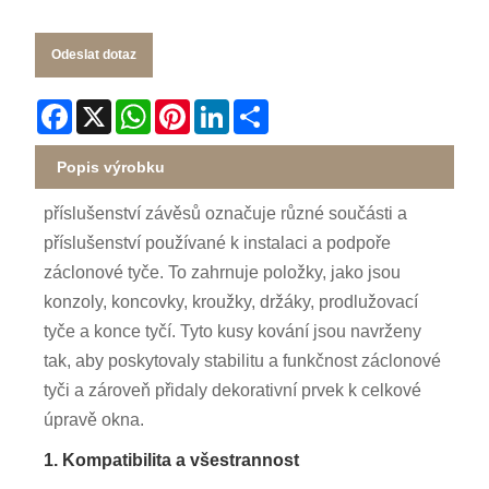
Odeslat dotaz
Facebook
X
WhatsApp
Pinterest
LinkedIn
Share
Popis výrobku
příslušenství závěsů označuje různé součásti a
příslušenství používané k instalaci a podpoře
záclonové tyče. To zahrnuje položky, jako jsou
konzoly, koncovky, kroužky, držáky, prodlužovací
tyče a konce tyčí. Tyto kusy kování jsou navrženy
tak, aby poskytovaly stabilitu a funkčnost záclonové
tyči a zároveň přidaly dekorativní prvek k celkové
úpravě okna.
1. Kompatibilita a všestrannost