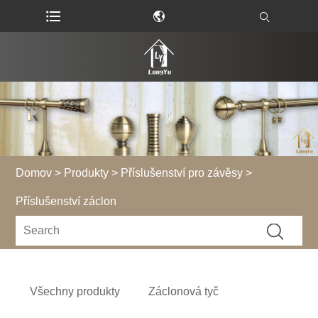
Domov
>
Produkty
>
Příslušenství pro závěsy
>
Příslušenství záclon
Všechny produkty
Záclonová tyč